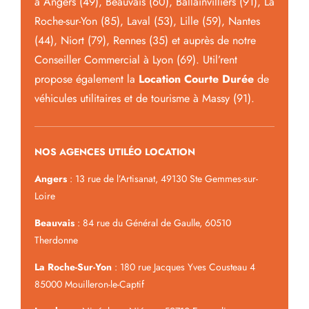
à Angers (49), Beauvais (60), Ballainvilliers (91), La
Roche-sur-Yon (85), Laval (53), Lille (59), Nantes
(44), Niort (79), Rennes (35) et auprès de notre
Conseiller Commercial à Lyon (69). Util’rent
propose également la
Location Courte Durée
de
véhicules utilitaires et de tourisme à Massy (91).
NOS AGENCES UTILÉO LOCATION
Angers
: 13 rue de l’Artisanat, 49130 Ste Gemmes-sur-
Loire
Beauvais
: 84 rue du Général de Gaulle, 60510
Therdonne
La Roche-Sur-Yon
: 180 rue Jacques Yves Cousteau 4
85000 Mouilleron-le-Captif