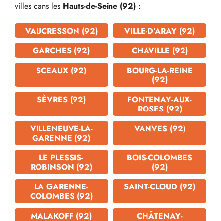
villes dans les
Hauts-de-Seine (92)
:
VAUCRESSON (92)
VILLE-D’ARAY (92)
GARCHES (92)
CHAVILLE (92)
SCEAUX (92)
BOURG-LA-REINE
(92)
SÈVRES (92)
FONTENAY-AUX-
ROSES (92)
VILLENEUVE-LA-
VANVES (92)
GARENNE (92)
LE PLESSIS-
BOIS-COLOMBES
ROBINSON (92)
(92)
LA GARENNE-
SAINT-CLOUD (92)
COLOMBES (92)
MALAKOFF (92)
CHÂTENAY-