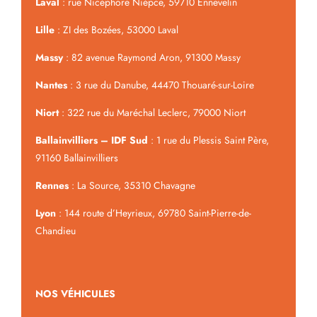
Laval
: rue Nicéphore Niépce, 59710 Ennevelin
Lille
: ZI des Bozées, 53000 Laval
Massy
: 82 avenue Raymond Aron, 91300 Massy
Nantes
: 3 rue du Danube, 44470 Thouaré-sur-Loire
Niort
: 322 rue du Maréchal Leclerc, 79000 Niort
Ballainvilliers – IDF Sud
: 1 rue du Plessis Saint Père,
91160 Ballainvilliers
Rennes
: La Source, 35310 Chavagne
Lyon
: 144 route d’Heyrieux, 69780 Saint-Pierre-de-
Chandieu
NOS VÉHICULES