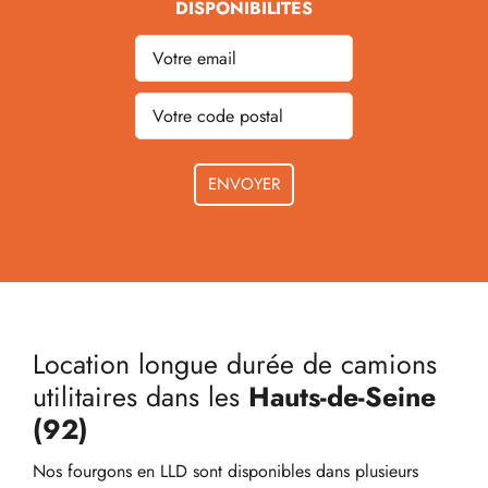
DISPONIBILITÉS
Veuillez
laisser
ce
champ
vide.
Location longue durée de camions
utilitaires dans les
Hauts-de-Seine
(92)
Nos fourgons en LLD sont disponibles dans plusieurs