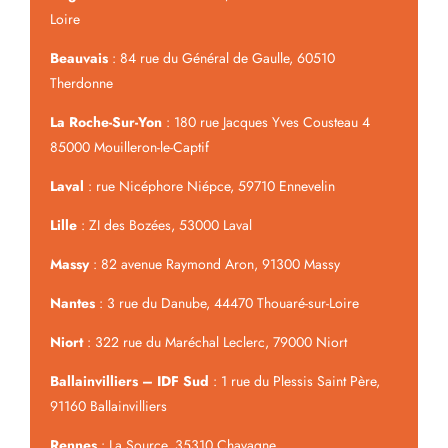
Loire
Beauvais
: 84 rue du Général de Gaulle, 60510
Therdonne
La Roche-Sur-Yon
: 180 rue Jacques Yves Cousteau 4
85000 Mouilleron-le-Captif
Laval
: rue Nicéphore Niépce, 59710 Ennevelin
Lille
: ZI des Bozées, 53000 Laval
Massy
: 82 avenue Raymond Aron, 91300 Massy
Nantes
: 3 rue du Danube, 44470 Thouaré-sur-Loire
Niort
: 322 rue du Maréchal Leclerc, 79000 Niort
Ballainvilliers – IDF Sud
: 1 rue du Plessis Saint Père,
91160 Ballainvilliers
Rennes
: La Source, 35310 Chavagne