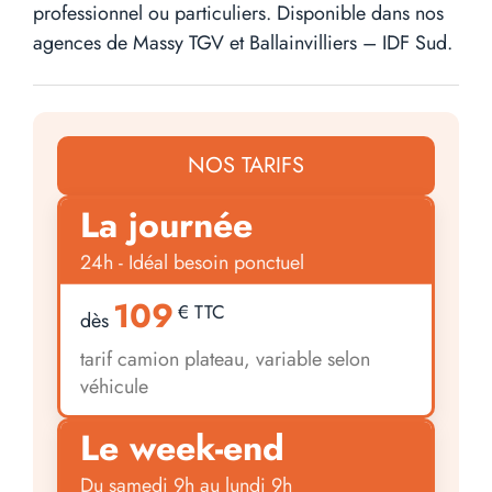
professionnel ou particuliers. Disponible dans nos
agences de Massy TGV et Ballainvilliers – IDF Sud.
NOS TARIFS
La journée
24h - Idéal besoin ponctuel
109
€ TTC
dès
tarif camion plateau, variable selon
véhicule
Le week-end
Du samedi 9h au lundi 9h