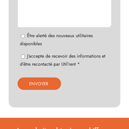
Être alerté des nouveaux utilitaires
disponibles
J’accepte de recevoir des informations et
d’être recontacté par Util’rent *
Veuillez
laisser
ce
champ
vide.