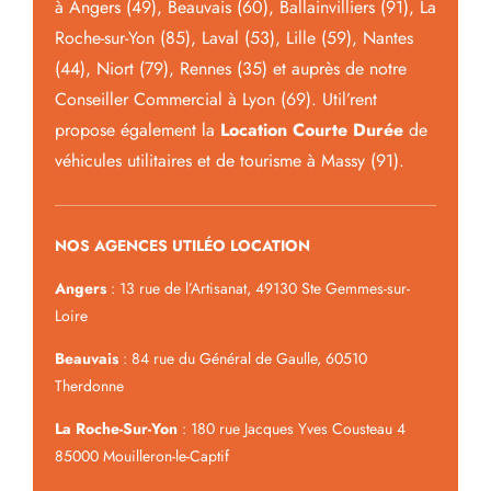
à Angers (49), Beauvais (60), Ballainvilliers (91), La
Roche-sur-Yon (85), Laval (53), Lille (59), Nantes
(44), Niort (79), Rennes (35) et auprès de notre
Conseiller Commercial à Lyon (69). Util’rent
propose également la
Location Courte Durée
de
véhicules utilitaires et de tourisme à Massy (91).
NOS AGENCES UTILÉO LOCATION
Angers
: 13 rue de l’Artisanat, 49130 Ste Gemmes-sur-
Loire
Beauvais
: 84 rue du Général de Gaulle, 60510
Therdonne
La Roche-Sur-Yon
: 180 rue Jacques Yves Cousteau 4
85000 Mouilleron-le-Captif