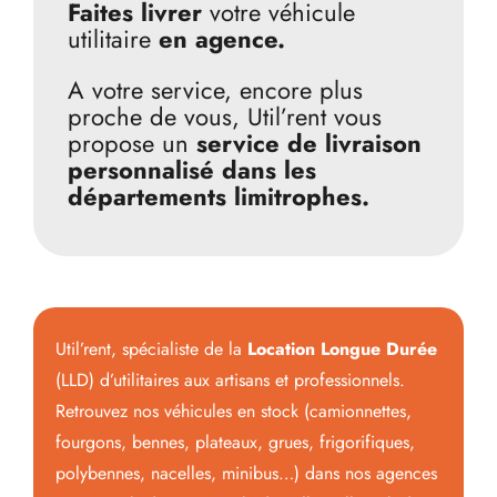
Faites livrer
votre véhicule
utilitaire
en agence.
A votre service, encore plus
proche de vous, Util’rent vous
propose un
service de livraison
personnalisé dans les
départements limitrophes.
Util’rent, spécialiste de la
Location Longue Durée
(LLD) d’utilitaires aux artisans et professionnels.
Retrouvez nos véhicules en stock (camionnettes,
fourgons, bennes, plateaux, grues, frigorifiques,
polybennes, nacelles, minibus…) dans nos agences