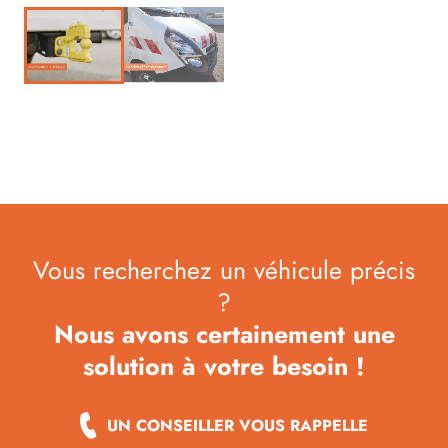
Vous recherchez un véhicule précis
?
Nous avons certainement une
solution à votre besoin !
UN CONSEILLER VOUS RAPPELLE