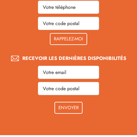
RECEVOIR LES DERNIÈRES DISPONIBILITÉS
Veuillez
laisser
ce
champ
vide.