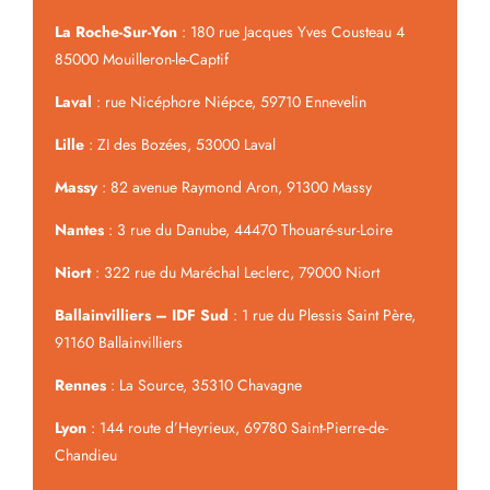
La Roche-Sur-Yon
: 180 rue Jacques Yves Cousteau 4
85000 Mouilleron-le-Captif
Laval
: rue Nicéphore Niépce, 59710 Ennevelin
Lille
: ZI des Bozées, 53000 Laval
Massy
: 82 avenue Raymond Aron, 91300 Massy
Nantes
: 3 rue du Danube, 44470 Thouaré-sur-Loire
Niort
: 322 rue du Maréchal Leclerc, 79000 Niort
Ballainvilliers – IDF Sud
: 1 rue du Plessis Saint Père,
91160 Ballainvilliers
Rennes
: La Source, 35310 Chavagne
Lyon
: 144 route d’Heyrieux, 69780 Saint-Pierre-de-
Chandieu