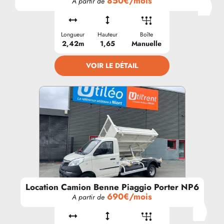
850€/mois
A partir de
Longueur
Hauteur
Boîte
2,42m
1,65
Manuelle
VOIR LE DÉTAIL
Location Camion Benne Piaggio Porter NP6
690€/mois
A partir de