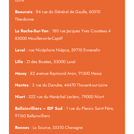
Loire
Beauvais
: 84 rue du Général de Gaulle, 60510
Therdonne
La Roche-Sur-Yon
: 180 rue Jacques Yves Cousteau 4
85000 Mouilleron-le-Captif
Laval
: rue Nicéphore Niépce, 59710 Ennevelin
Lille
: ZI des Bozées, 53000 Laval
Massy
: 82 avenue Raymond Aron, 91300 Massy
Nantes
: 3 rue du Danube, 44470 Thouaré-sur-Loire
Niort
: 322 rue du Maréchal Leclerc, 79000 Niort
Ballainvilliers – IDF Sud
: 1 rue du Plessis Saint Père,
91160 Ballainvilliers
Rennes
: La Source, 35310 Chavagne