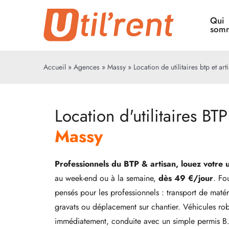
Passer
Qui
au
somm
contenu
Accueil
»
Agences
»
Massy
»
Location de utilitaires btp et ar
Location d'utilitaires BTP
Massy
Professionnels du BTP & artisan, louez votre u
au week-end ou à la semaine,
dès 49 €/jour
. Fo
pensés pour les professionnels : transport de matér
gravats ou déplacement sur chantier. Véhicules rob
immédiatement, conduite avec un simple permis B.