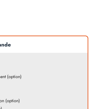
ande
nt (option)
on (option)
n)