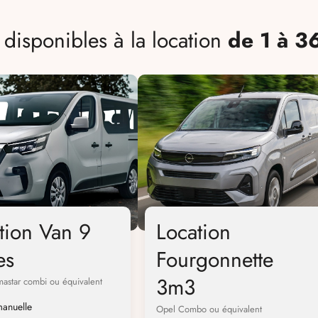
s disponibles à la location
de 1 à 3
tion Van 9
Location
es
Fourgonnette
3m3
mastar combi ou équivalent
manuelle
Opel Combo ou équivalent