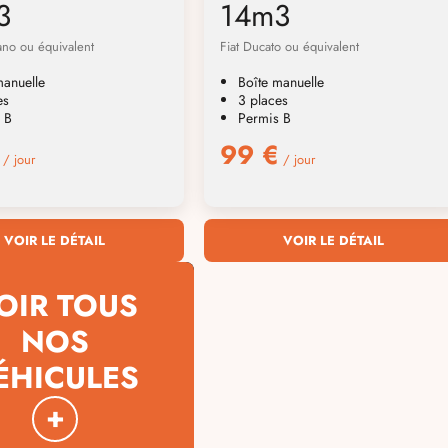
3
14m3
no ou équivalent
Fiat Ducato ou équivalent
manuelle
Boîte manuelle
es
3 places
 B
Permis B
99 €
/ jour
/ jour
VOIR LE DÉTAIL
VOIR LE DÉTAIL
OIR TOUS
NOS
ÉHICULES
+