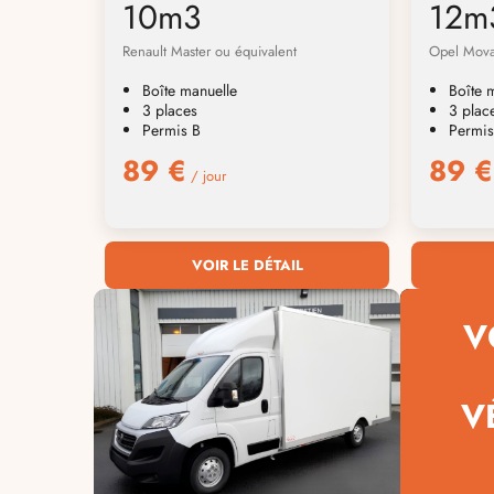
10m3
12m
Renault Master ou équivalent
Opel Mova
Boîte manuelle
Boîte 
3 places
3 plac
Permis B
Permis
89 €
89 €
/ jour
VOIR LE DÉTAIL
V
V