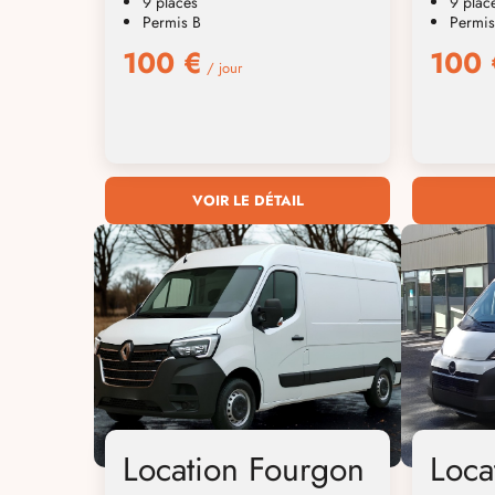
9 places
9 plac
Permis B
Permis
100 €
100 
/ jour
VOIR LE DÉTAIL
Location Fourgon
Loca