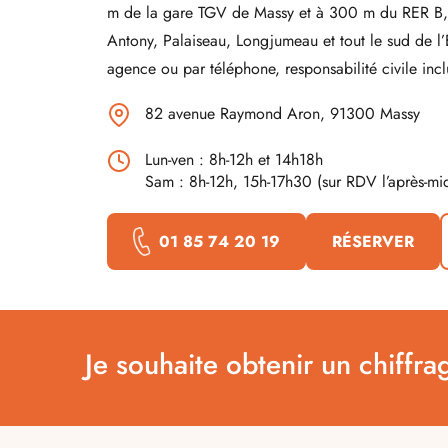
m de la gare TGV de Massy et à 300 m du RER B, 
Antony, Palaiseau, Longjumeau et tout le sud de l’
agence ou par téléphone, responsabilité civile incl
82 avenue Raymond Aron, 91300 Massy
Lun-ven : 8h-12h et 14h18h
Sam : 8h-12h, 15h-17h30 (sur RDV l’après-mid
01 85 74 20 19
RÉSERVER
Je souhaite obtenir un chiffra