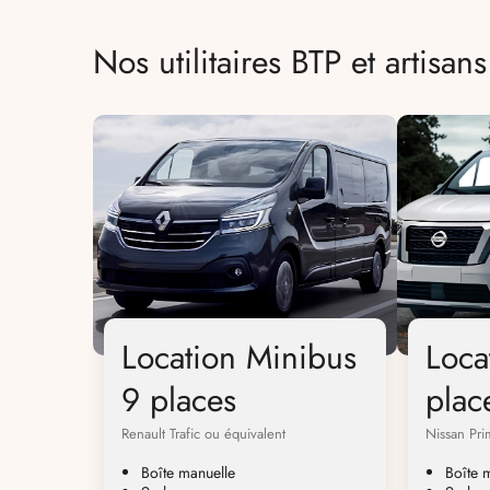
Nos utilitaires BTP et artisan
Location Minibus
Loca
9 places
plac
Renault Trafic ou équivalent
Nissan Pri
Boîte manuelle
Boîte 