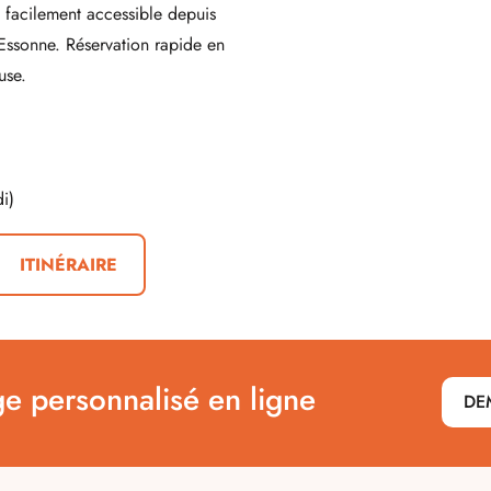
facilement accessible depuis
Essonne. Réservation rapide en
use.
i)
ITINÉRAIRE
ge personnalisé en ligne
DE